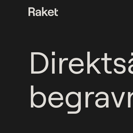
Direkt
begrav