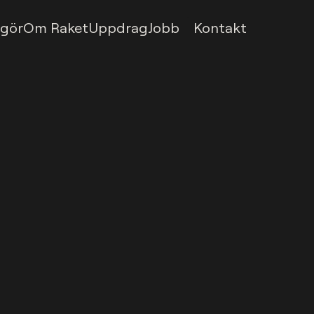
1
 gör
Om Raket
Uppdrag
Jobb
Kontakt