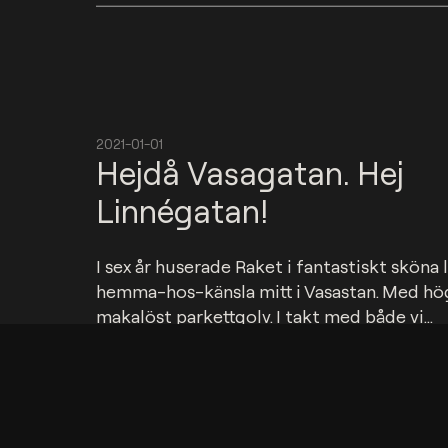
2021-01-01
Hejdå Vasagatan. Hej
Linnégatan!
I sex år huserade Raket i fantastiskt sköna 
hemma-hos-känsla mitt i Vasastan. Med högt
makalöst parkettgolv. I takt med både vi...