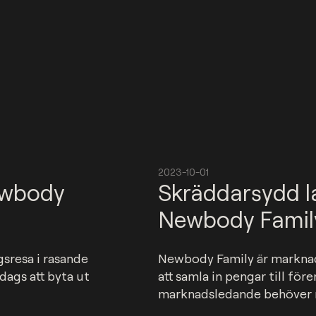
2023-10-01
ewbody
Skräddarsydd l
Newbody Famil
sresa i rasande 
Newbody Family är marknad
ags att byta ut 
att samla in pengar till före
marknadsledande behöver m