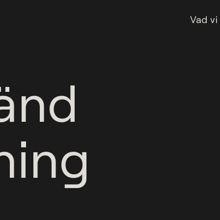
Vad vi
sänd
ning