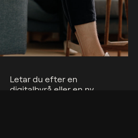
Letar du efter en
digitalbyrå eller en ny
arbetsplats? Hör av dig!
Telefon
E-post