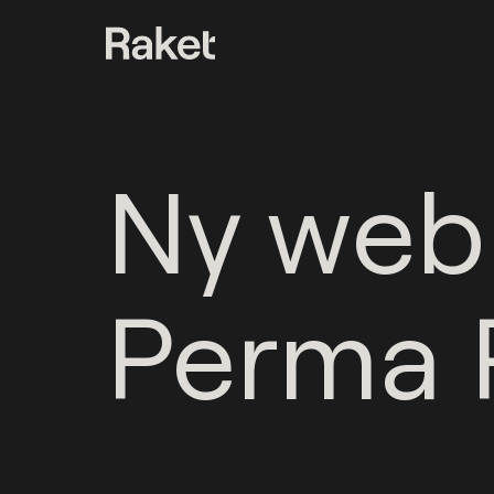
Ny web
Perma 