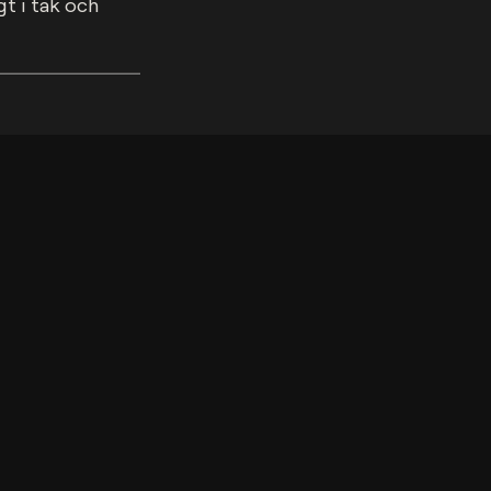
 i tak och 
Letar du e
digitalbyr
arbetspla
dig!