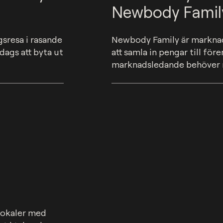
Newbody Famil
sresa i rasande 
Newbody Family är marknad
ags att byta ut 
att samla in pengar till före
marknadsledande behöver m
lokaler med 