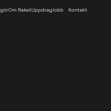
1
 gör
Om Raket
Uppdrag
Jobb
Kontakt