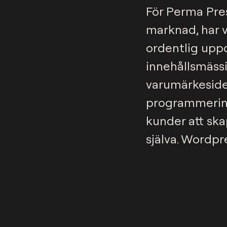
För Perma Pres
marknad, har v
ordentlig upp
innehållsmäss
varumärkesiden
programmering.
kunder att ska
själva. Wordpr