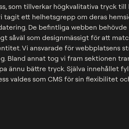
s, som tillverkar högkvalitativa tryck til
i tagit ett helhetsgrepp om deras hemsid
datering. De befintliga webben behövde
igt såväl som designmässigt för att mat
titet. Vi ansvarade för webbplatsens stra
 Bland annat tog vi fram sektionen trans
pa ännu bättre tryck. Själva innehållet f
ess valdes som CMS för sin flexibilitet o