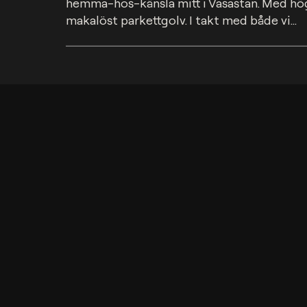
hemma-hos-känsla mitt i Vasastan. Med högt
makalöst parkettgolv. I takt med både vi...