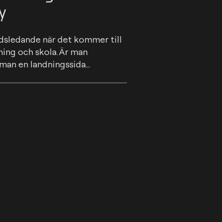
y
sledande när det kommer till 
ning och skola. Är man 
an en landningssida...