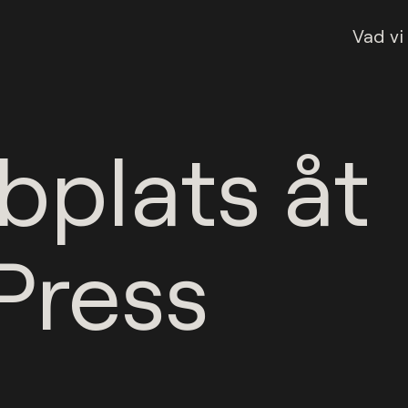
Vad vi
bplats åt
Press