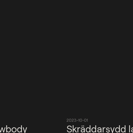
2023-10-01
ewbody
Skräddarsydd l