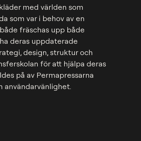
l kläder med världen som 
a som var i behov av en 
 både fräschas upp både 
cha deras uppdaterade 
tegi, design, struktur och 
ferskolan för att hjälpa deras 
ylldes på av Permapressarna 
ch användarvänlighet.