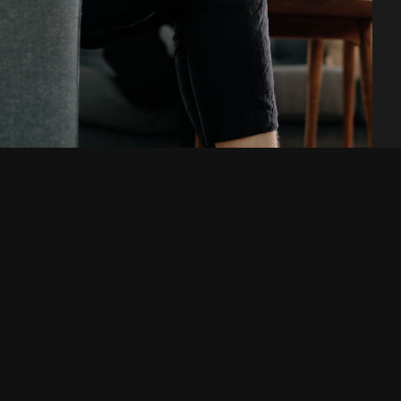
Letar du efter en
digitalbyrå eller en ny
arbetsplats? Hör av dig!