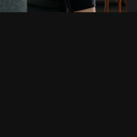
Are you looking for a
digital agency or a new
workplace? Get in touch!
Telephone
E-mail
031-13 56 53
hello@raket.digital