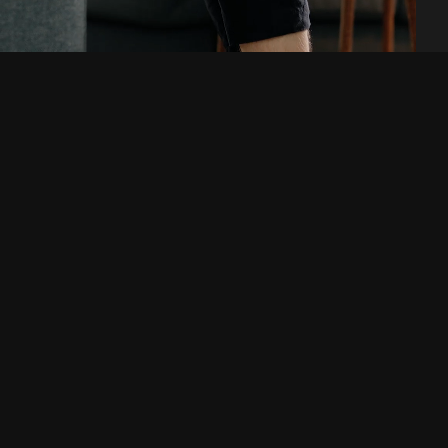
Letar du efter en
digitalbyrå eller en ny
arbetsplats? Hör av dig!
Telefon
E-post
031-13 56 53
hello@raket.digital