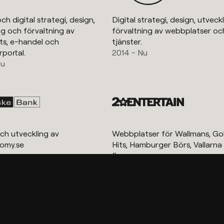
ch digital strategi, design,
Digital strategi, design, utveck
ng och förvaltning av
förvaltning av webbplatser och
s, e-handel och
tjänster.
portal.
2014 - Nu
Nu
ch utveckling av
Webbplatser för Wallmans, Go
omy.se
Hits, Hamburger Börs, Vallarn
u
flera.
2013 - Nu
Visa fler