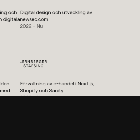
ling och
Digital design och utveckling av
 digitala
newsec.com
2022 - Nu
lden
Förvaltning av e-handel i Next.js,
a med
Shopify och Sanity
2023 - Nu