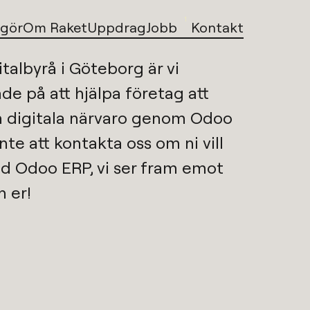
1
 gör
Om Raket
Uppdrag
Jobb
Kontakt
italbyrå i Göteborg
är vi 
de på att hjälpa företag att 
n digitala närvaro genom 
Odoo 
inte att kontakta oss om ni vill 
d 
Odoo ERP
, vi ser fram emot 
n er!