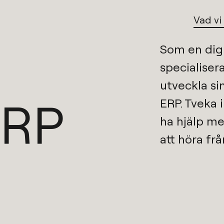
Vad vi
Som en
dig
specialisera
utveckla si
ERP
ERP
. Tveka 
ha hjälp me
att höra frå