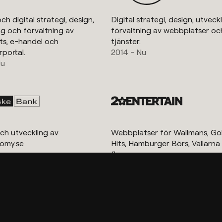
ch digital strategi, design,
Digital strategi, design, utveck
ng och förvaltning av
förvaltning av webbplatser och
s, e-handel och
tjänster.
portal.
2014 - Nu
Nu
ch utveckling av
Webbplatser för Wallmans, Go
omy.se
Hits, Hamburger Börs, Vallarn
u
flera.
2013 - Nu
Visa fler