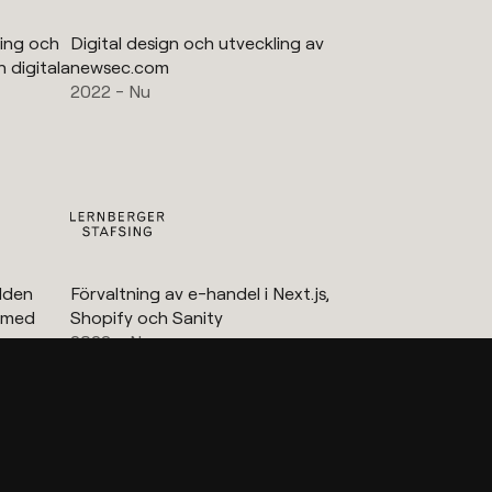
ling och
Digital design och utveckling av
 digitala
newsec.com
2022 - Nu
lden
Förvaltning av e-handel i Next.js,
a med
Shopify och Sanity
2023 - Nu