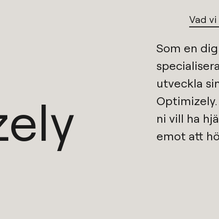
Vad vi
Som en
dig
specialisera
zely
Optimizely
ni vill ha h
emot att hö