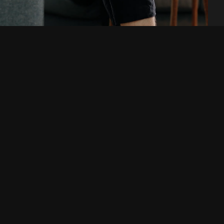
Letar du efter en
digitalbyrå eller en ny
arbetsplats? Hör av dig!
Telefon
E-post
031-13 56 53
hello@raket.digital